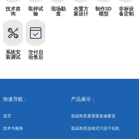
技术咨
取样试
现场勘
布置方
制作3D
非标设
询
验
查
案设计
模型
备定制
系统安
交付启
装调试
动售后
快速导航：
产品展示：
首页
低温热泵废液蒸发减量设
低温热泵连续式污泥干化机
技术与服务