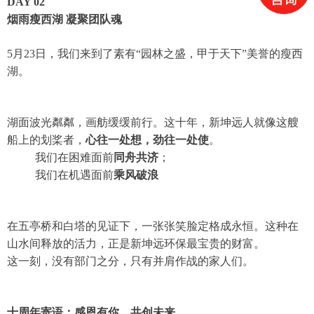
DAY 02
烟雨瘦西湖 凝聚团队魂
5月23日，我们来到了素有“园林之盛，甲于天下”美誉的瘦西
湖。
湖面波光粼粼，画舫缓缓前行。这十年，新坤远人就像这艘
船上的划桨者，
心往一处想，劲往一处使
。
我们在困难面前
同舟共济
；
我们在机遇面前
乘风破浪
在五亭桥和白塔的见证下，一张张笑脸定格成永恒。这种在
山水间释放的活力，正是新坤远环保最宝贵的财富。
这一刻，没有部门之分，只有并肩作战的家人们。
十周年寄语：感恩有你，共创未来