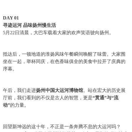
DAY 01
寻迹运河 品味扬州慢生活
5月22日清晨，大巴车载着大家的欢声笑语驶向扬州。
抵达后，一顿地道的淮扬风味午餐瞬间唤醒了味蕾。大家围
坐在一起，举杯同庆，在色香味俱全的美食中拉开了庆典的
序幕。
午后，我们走进
扬州中国大运河博物馆
。站在宏大的历史展
厅前，我们看到的不仅是古人的智慧，更是
“贯通”与“流
动”
的力量。
回望新坤远的这十年，不正是一条奔腾不息的大运河吗？