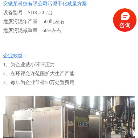
安徽某科技有限公司污泥干化减量方案
设备型号
：
SDR-20
2
台
危废污泥年产量
：
50
0
吨左右
危废污泥减重率
：
60
%
左右
企业效益：
1
、为企业减小环评压力
2
、在环评允许范围扩大生产产能
3
、每年为企业节
省
5
0
万处置费用