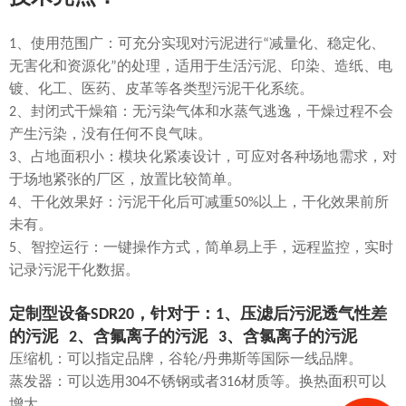
1
、使用范围广：可充分实现对污泥进行
“
减量化、稳定化、
无害化和资源化
”
的处理，适用于生活污泥、印染、造纸、电
镀、化工、医药、皮革等各类型污泥干化系统。
2
、封闭式干燥箱：无污染气体和水蒸气逃逸，干燥过程不会
产生污染，没有任何不良气味。
3
、占地面积小：模块化紧凑设计，可应对各种场地需求，对
于场地紧张的厂区，放置比较简单。
4
、干化效果好：污泥干化后可减重
50%
以上，干化效果前所
未有。
5
、智控运行：一键操作方式，简单易上手，远程监控，实时
记录污泥干化数据。
定制型设备SDR20，针对于：1、压滤后污泥透气性差
的污泥 2、含氟离子的污泥 3、含氯离子的污泥
压缩机：可以指定品牌，谷轮
/
丹弗斯等国际一线品牌。
蒸发器：可以选用
304
不锈钢或者
316
材质等。换热面积可以
增大。