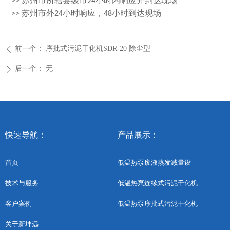
>>
苏州市所辖县级市24小时内响应并到达现场
>>
苏州市外24小时响应，48小时到达现场
前一个：
序批式污泥干化机SDR-20 除尘型
ꄴ
后一个：
无
ꄲ
快速导航：
产品展示：
首页
低温热泵废液蒸发减量设
低温热泵连续式污泥干化机
技术与服务
低温热泵序批式污泥干化机
客户案例
关于新坤远