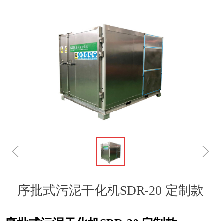
ꁆ
ꁇ
序批式污泥干化机SDR-20 定制款