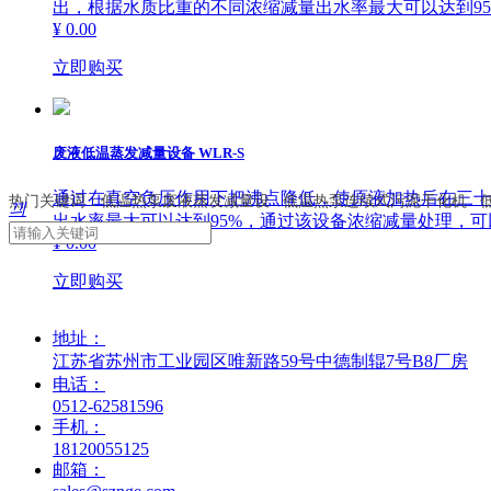
出，根据水质比重的不同浓缩减量出水率最大可以达到9
¥ 0.00
立即购买
废液低温蒸发减量设备 WLR-S
通过在真空负压作用下把沸点降低，使原液加热后在三十
热门关键词：低温热泵废液蒸发减量设 低温热泵连续式污泥干化机 
끠
出水率最大可以达到95%，通过该设备浓缩减量处理，
¥ 0.00
立即购买
地址：
江苏省苏州市工业园区唯新路59号中德制辊7号B8厂房
电话：
0512-62581596
手机：
18120055125
邮箱：