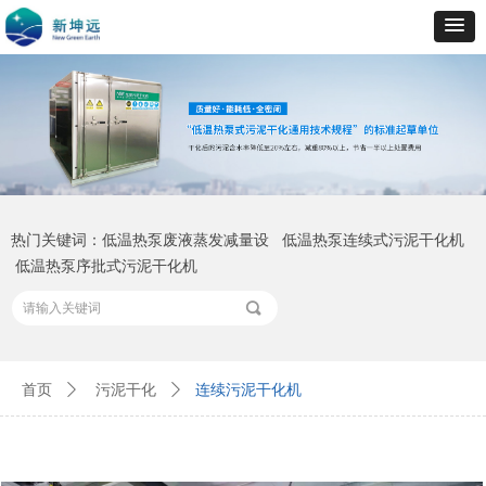
热门关键词：低温热泵废液蒸发减量设 低温热泵连续式污泥干化机
低温热泵序批式污泥干化机
끠
连续污泥干化机
首页
ꄲ
污泥干化
ꄲ